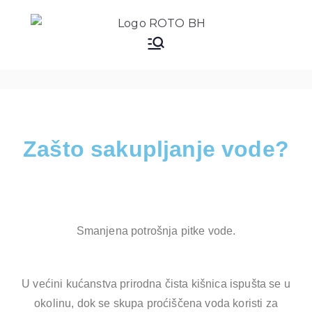
ROTO BH
Dobrodošli na web stranicu
ROTO BH!
d.o.o.
Zašto sakupljanje vode?
Smanjena potrošnja pitke vode.
U većini kućanstva prirodna čista kišnica ispušta se u
okolinu, dok se skupa proćiščena voda koristi za